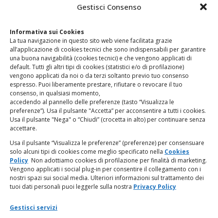
CONTATTI
Gestisci Consenso
Clicca qui
per accedere all’area contatti del sito.
Informativa sui Cookies
La tua navigazione in questo sito web viene facilitata grazie
www.odg.toscana.it – testata registrata presso il Tribunale di
all’applicazione di cookies tecnici che sono indispensabili per garantire
Firenze al nr. 5208 dell’ 08.10.2002. Direttore responsabile:
una buona navigabilità (cookies tecnici) e che vengono applicati di
Giampaolo Marchini – C.F. 80005790482
default. Tutti gli altri tipi di cookies (statistici e/o di profilazione)
vengono applicati da noi o da terzi soltanto previo tuo consenso
espresso. Puoi liberamente prestare, rifiutare o revocare il tuo
LINK UTILI
consenso, in qualsiasi momento,
accedendo al pannello delle preferenze (tasto “Visualizza le
PagoPA
preferenze”). Usa il pulsante "Accetta” per acconsentire a tutti i cookies.
Usa il pulsante "Nega" o “Chiudi” (crocetta in alto) per continuare senza
accettare.
Privacy Policy
Usa il pulsante “Visualizza le preferenze” (preferenze) per consensuare
solo alcuni tipi di cookies come meglio specificato nella
Cookies
Regolamento categorie particolari di dati personali e dati
Policy
Non adottiamo cookies di profilazione per finalità di marketing.
giudiziari
Vengono applicati i social plug-in per consentire il collegamento con i
nostri spazi sui social media. Ulteriori informazioni sul trattamento dei
tuoi dati personali puoi leggerle sulla nostra
Privacy Policy
Amministrazione Trasparente
Gestisci servizi