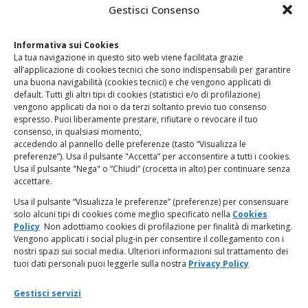
CONTATTI
Gestisci Consenso
Clicca qui
per accedere all’area contatti del sito.
Informativa sui Cookies
La tua navigazione in questo sito web viene facilitata grazie
www.odg.toscana.it – testata registrata presso il Tribunale di
all’applicazione di cookies tecnici che sono indispensabili per garantire
Firenze al nr. 5208 dell’ 08.10.2002. Direttore responsabile:
una buona navigabilità (cookies tecnici) e che vengono applicati di
Giampaolo Marchini – C.F. 80005790482
default. Tutti gli altri tipi di cookies (statistici e/o di profilazione)
vengono applicati da noi o da terzi soltanto previo tuo consenso
espresso. Puoi liberamente prestare, rifiutare o revocare il tuo
LINK UTILI
consenso, in qualsiasi momento,
accedendo al pannello delle preferenze (tasto “Visualizza le
PagoPA
preferenze”). Usa il pulsante "Accetta” per acconsentire a tutti i cookies.
Usa il pulsante "Nega" o “Chiudi” (crocetta in alto) per continuare senza
accettare.
Privacy Policy
Usa il pulsante “Visualizza le preferenze” (preferenze) per consensuare
solo alcuni tipi di cookies come meglio specificato nella
Cookies
Regolamento categorie particolari di dati personali e dati
Policy
Non adottiamo cookies di profilazione per finalità di marketing.
giudiziari
Vengono applicati i social plug-in per consentire il collegamento con i
nostri spazi sui social media. Ulteriori informazioni sul trattamento dei
tuoi dati personali puoi leggerle sulla nostra
Privacy Policy
Amministrazione Trasparente
Gestisci servizi