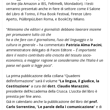
on line (da Amazon a IBS, Feltrinelli, Mondadori). I testi
verranno presentati anche in fiere di settore come il Salone
del Libro di Torino, il Pisa Book Festival, Firenze Libro
Aperto, PiùlibripiùLiberi Roma, e BookCity Milano.
“
Riteniamo che editori e giornalisti debbano lavorare insieme
per promuovere tutto ciò che
ha a che fare con il giornalismo, l’uso del linguaggio e la
cultura in generale
– ha commentato
Patrizia Alma Pacini
,
amministratore delegato di Pacini Editore –
È importante
dare il nostro contributo alla crescita del tessuto socio-
economico, a maggior ragione se consideriamo
che l’Italia è un
paese nel quale si legge poco
”.
La prima pubblicazione della collana “Quaderni
dell’informazione” sarà il volume
“La
lingua, il giudice, la
Costituzione
” a cura del
dott. Claudio Marazzini
,
presidente dell’Accademia della Crusca. L’uscita del libro è
prevista per fine anno.
Già in calendario anche la pubblicazione del libro del
prof.
Carlo Sorrentino,
“
Le parole della ì comunicazione
” e di