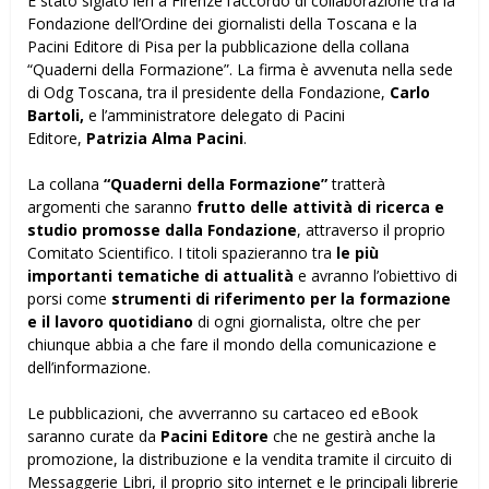
È stato siglato ieri a Firenze l’accordo di collaborazione tra la
Fondazione dell’Ordine dei giornalisti della Toscana e la
Pacini Editore di Pisa per la pubblicazione della collana
“Quaderni della Formazione”. La firma è avvenuta nella sede
di Odg Toscana, tra il presidente della Fondazione,
Carlo
Bartoli,
e l’amministratore delegato di Pacini
Editore,
Patrizia Alma
Pacini
.
La collana
“Quaderni della Formazione”
tratterà
argomenti che saranno
frutto delle attività
di ricerca e
studio promosse dalla Fondazione
, attraverso il proprio
Comitato Scientifico. I titoli spazieranno tra
le più
importanti tematiche di attualità
e avranno l’obiettivo di
porsi come
strumenti di riferimento per la formazione
e il lavoro quotidiano
di ogni giornalista, oltre che per
chiunque abbia a che fare il mondo della comunicazione e
dell’informazione.
Le pubblicazioni, che avverranno su cartaceo ed eBook
saranno curate da
Pacini Editore
che ne gestirà anche la
promozione, la distribuzione e la vendita tramite il circuito di
Messaggerie Libri, il proprio sito internet e le principali librerie