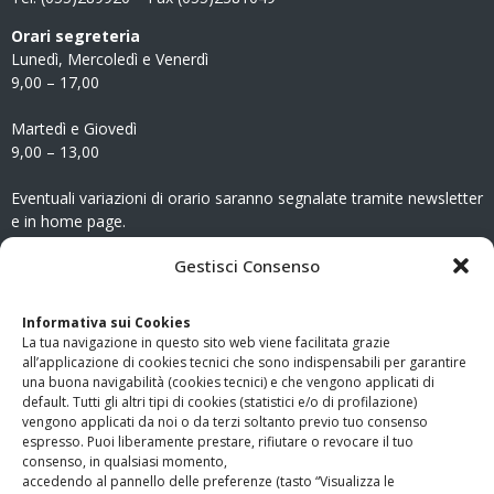
Orari segreteria
Lunedì, Mercoledì e Venerdì
9,00 – 17,00
Martedì e Giovedì
9,00 – 13,00
Eventuali variazioni di orario saranno segnalate tramite newsletter
e in home page.
CONTATTI
Gestisci Consenso
Clicca qui
per accedere all’area contatti del sito.
Informativa sui Cookies
La tua navigazione in questo sito web viene facilitata grazie
www.odg.toscana.it – testata registrata presso il Tribunale di
all’applicazione di cookies tecnici che sono indispensabili per garantire
Firenze al nr. 5208 dell’ 08.10.2002. Direttore responsabile:
una buona navigabilità (cookies tecnici) e che vengono applicati di
Giampaolo Marchini – C.F. 80005790482
default. Tutti gli altri tipi di cookies (statistici e/o di profilazione)
vengono applicati da noi o da terzi soltanto previo tuo consenso
espresso. Puoi liberamente prestare, rifiutare o revocare il tuo
LINK UTILI
consenso, in qualsiasi momento,
accedendo al pannello delle preferenze (tasto “Visualizza le
PagoPA