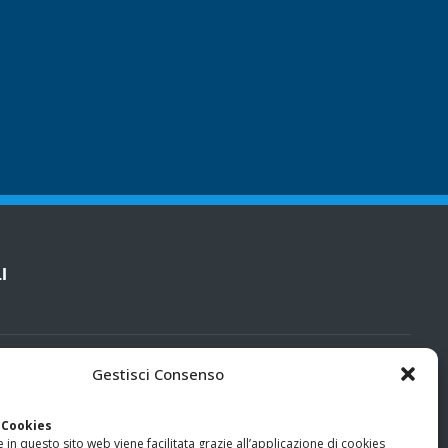
I
cy
Gestisci Consenso
categorie particolari di dati personali e dati giudiziari
 Cookies
 in questo sito web viene facilitata grazie all’applicazione di cookies