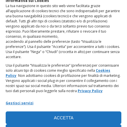
Informativa sui Cookies
La tua navigazione in questo sito web viene facilitata grazie
www.odg.toscana.it – testata registrata presso il Tribunale di
all’applicazione di cookies tecnici che sono indispensabili per garantire
Firenze al nr. 5208 dell’ 08.10.2002. Direttore responsabile:
una buona navigabilità (cookies tecnici) e che vengono applicati di
Giampaolo Marchini – C.F. 80005790482
default. Tutti gli altri tipi di cookies (statistici e/o di profilazione)
vengono applicati da noi o da terzi soltanto previo tuo consenso
espresso. Puoi liberamente prestare, rifiutare o revocare il tuo
LINK UTILI
consenso, in qualsiasi momento,
accedendo al pannello delle preferenze (tasto “Visualizza le
PagoPA
preferenze”). Usa il pulsante "Accetta” per acconsentire a tutti i cookies.
Usa il pulsante "Nega" o “Chiudi” (crocetta in alto) per continuare senza
accettare.
Privacy Policy
Usa il pulsante “Visualizza le preferenze” (preferenze) per consensuare
solo alcuni tipi di cookies come meglio specificato nella
Cookies
Regolamento categorie particolari di dati personali e dati
Policy
Non adottiamo cookies di profilazione per finalità di marketing.
giudiziari
Vengono applicati i social plug-in per consentire il collegamento con i
nostri spazi sui social media. Ulteriori informazioni sul trattamento dei
tuoi dati personali puoi leggerle sulla nostra
Privacy Policy
Amministrazione Trasparente
Gestisci servizi
Piattaforma Whistleblowing
ACCETTA
Cookie Policy (UE)