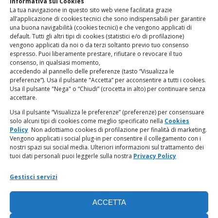
Informativa sui Cookies
La tua navigazione in questo sito web viene facilitata grazie
www.odg.toscana.it – testata registrata presso il Tribunale di
all’applicazione di cookies tecnici che sono indispensabili per garantire
Firenze al nr. 5208 dell’ 08.10.2002. Direttore responsabile:
una buona navigabilità (cookies tecnici) e che vengono applicati di
Giampaolo Marchini – C.F. 80005790482
default. Tutti gli altri tipi di cookies (statistici e/o di profilazione)
vengono applicati da noi o da terzi soltanto previo tuo consenso
espresso. Puoi liberamente prestare, rifiutare o revocare il tuo
LINK UTILI
consenso, in qualsiasi momento,
accedendo al pannello delle preferenze (tasto “Visualizza le
PagoPA
preferenze”). Usa il pulsante "Accetta” per acconsentire a tutti i cookies.
Usa il pulsante "Nega" o “Chiudi” (crocetta in alto) per continuare senza
accettare.
Privacy Policy
Usa il pulsante “Visualizza le preferenze” (preferenze) per consensuare
solo alcuni tipi di cookies come meglio specificato nella
Cookies
Regolamento categorie particolari di dati personali e dati
Policy
Non adottiamo cookies di profilazione per finalità di marketing.
giudiziari
Vengono applicati i social plug-in per consentire il collegamento con i
nostri spazi sui social media. Ulteriori informazioni sul trattamento dei
tuoi dati personali puoi leggerle sulla nostra
Privacy Policy
Amministrazione Trasparente
Gestisci servizi
Piattaforma Whistleblowing
ACCETTA
Cookie Policy (UE)