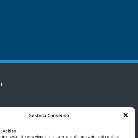
I
cy
Gestisci Consenso
categorie particolari di dati personali e dati giudiziari
 Cookies
 in questo sito web viene facilitata grazie all’applicazione di cookies