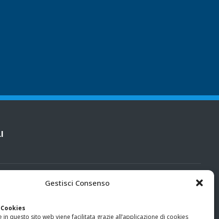
I
cy
Gestisci Consenso
categorie particolari di dati personali e dati giudiziari
 Cookies
 in questo sito web viene facilitata grazie all’applicazione di cookies