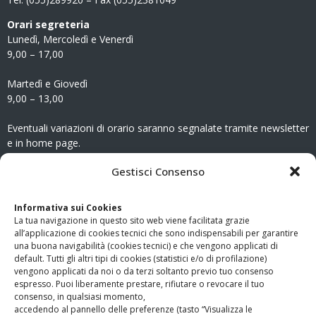
Orari segreteria
Lunedì, Mercoledì e Venerdì
9,00 – 17,00
Martedì e Giovedì
9,00 – 13,00
Eventuali variazioni di orario saranno segnalate tramite newsletter
e in home page.
CONTATTI
Gestisci Consenso
Clicca qui
per accedere all’area contatti del sito.
Informativa sui Cookies
La tua navigazione in questo sito web viene facilitata grazie
www.odg.toscana.it – testata registrata presso il Tribunale di
all’applicazione di cookies tecnici che sono indispensabili per garantire
Firenze al nr. 5208 dell’ 08.10.2002. Direttore responsabile:
una buona navigabilità (cookies tecnici) e che vengono applicati di
Giampaolo Marchini – C.F. 80005790482
default. Tutti gli altri tipi di cookies (statistici e/o di profilazione)
vengono applicati da noi o da terzi soltanto previo tuo consenso
espresso. Puoi liberamente prestare, rifiutare o revocare il tuo
LINK UTILI
consenso, in qualsiasi momento,
accedendo al pannello delle preferenze (tasto “Visualizza le