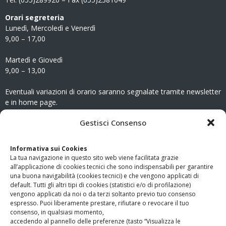
Orari segreteria
Lunedì, Mercoledì e Venerdì
9,00 – 17,00
Martedì e Giovedì
9,00 – 13,00
Eventuali variazioni di orario saranno segnalate tramite newsletter
e in home page.
CONTATTI
Gestisci Consenso
Clicca qui
per accedere all’area contatti del sito.
Informativa sui Cookies
La tua navigazione in questo sito web viene facilitata grazie
www.odg.toscana.it – testata registrata presso il Tribunale di
all’applicazione di cookies tecnici che sono indispensabili per garantire
Firenze al nr. 5208 dell’ 08.10.2002. Direttore responsabile:
una buona navigabilità (cookies tecnici) e che vengono applicati di
Giampaolo Marchini – C.F. 80005790482
default. Tutti gli altri tipi di cookies (statistici e/o di profilazione)
vengono applicati da noi o da terzi soltanto previo tuo consenso
espresso. Puoi liberamente prestare, rifiutare o revocare il tuo
LINK UTILI
consenso, in qualsiasi momento,
accedendo al pannello delle preferenze (tasto “Visualizza le