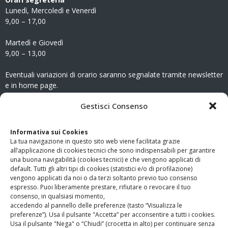
Lunedì, Mercoledì e Venerdì
9,00 – 17,00
Martedì e Giovedì
9,00 – 13,00
Eventuali variazioni di orario saranno segnalate tramite newsletter
e in home page.
CONTATTI
Gestisci Consenso
Clicca qui
per accedere all’area contatti del sito.
Informativa sui Cookies
La tua navigazione in questo sito web viene facilitata grazie
www.odg.toscana.it – testata registrata presso il Tribunale di
all’applicazione di cookies tecnici che sono indispensabili per garantire
Firenze al nr. 5208 dell’ 08.10.2002. Direttore responsabile:
una buona navigabilità (cookies tecnici) e che vengono applicati di
Giampaolo Marchini – C.F. 80005790482
default. Tutti gli altri tipi di cookies (statistici e/o di profilazione)
vengono applicati da noi o da terzi soltanto previo tuo consenso
espresso. Puoi liberamente prestare, rifiutare o revocare il tuo
LINK UTILI
consenso, in qualsiasi momento,
accedendo al pannello delle preferenze (tasto “Visualizza le
PagoPA
preferenze”). Usa il pulsante "Accetta” per acconsentire a tutti i cookies.
Usa il pulsante "Nega" o “Chiudi” (crocetta in alto) per continuare senza