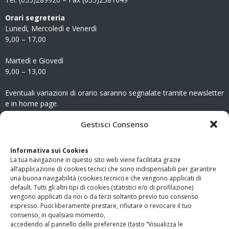
Orari segreteria
Lunedì, Mercoledì e Venerdì
9,00 – 17,00
Martedì e Giovedì
9,00 – 13,00
Eventuali variazioni di orario saranno segnalate tramite newsletter
e in home page.
CONTATTI
Gestisci Consenso
Clicca qui
per accedere all’area contatti del sito.
Informativa sui Cookies
La tua navigazione in questo sito web viene facilitata grazie
www.odg.toscana.it – testata registrata presso il Tribunale di
all’applicazione di cookies tecnici che sono indispensabili per garantire
Firenze al nr. 5208 dell’ 08.10.2002. Direttore responsabile:
una buona navigabilità (cookies tecnici) e che vengono applicati di
Giampaolo Marchini – C.F. 80005790482
default. Tutti gli altri tipi di cookies (statistici e/o di profilazione)
vengono applicati da noi o da terzi soltanto previo tuo consenso
espresso. Puoi liberamente prestare, rifiutare o revocare il tuo
LINK UTILI
consenso, in qualsiasi momento,
accedendo al pannello delle preferenze (tasto “Visualizza le