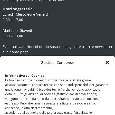
Orari segreteria
Lunedì, Mercoledì e Venerdì
9,00 – 17,00
Martedì e Giovedì
9,00 – 13,00
Eventuali variazioni di orario saranno segnalate tramite newsletter
e in home page.
CONTATTI
Gestisci Consenso
Clicca qui
per accedere all’area contatti del sito.
Informativa sui Cookies
La tua navigazione in questo sito web viene facilitata grazie
www.odg.toscana.it – testata registrata presso il Tribunale di
all’applicazione di cookies tecnici che sono indispensabili per garantire
Firenze al nr. 5208 dell’ 08.10.2002. Direttore responsabile:
una buona navigabilità (cookies tecnici) e che vengono applicati di
Giampaolo Marchini – C.F. 80005790482
default. Tutti gli altri tipi di cookies (statistici e/o di profilazione)
vengono applicati da noi o da terzi soltanto previo tuo consenso
espresso. Puoi liberamente prestare, rifiutare o revocare il tuo
LINK UTILI
consenso, in qualsiasi momento,
accedendo al pannello delle preferenze (tasto “Visualizza le