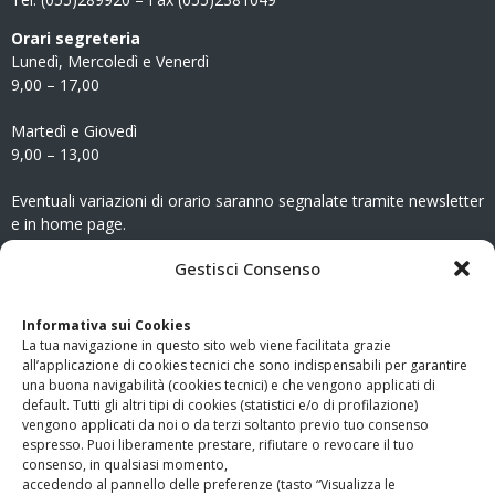
Orari segreteria
Lunedì, Mercoledì e Venerdì
9,00 – 17,00
Martedì e Giovedì
9,00 – 13,00
Eventuali variazioni di orario saranno segnalate tramite newsletter
e in home page.
CONTATTI
Gestisci Consenso
Clicca qui
per accedere all’area contatti del sito.
Informativa sui Cookies
La tua navigazione in questo sito web viene facilitata grazie
www.odg.toscana.it – testata registrata presso il Tribunale di
all’applicazione di cookies tecnici che sono indispensabili per garantire
Firenze al nr. 5208 dell’ 08.10.2002. Direttore responsabile:
una buona navigabilità (cookies tecnici) e che vengono applicati di
Giampaolo Marchini – C.F. 80005790482
default. Tutti gli altri tipi di cookies (statistici e/o di profilazione)
vengono applicati da noi o da terzi soltanto previo tuo consenso
espresso. Puoi liberamente prestare, rifiutare o revocare il tuo
LINK UTILI
consenso, in qualsiasi momento,
accedendo al pannello delle preferenze (tasto “Visualizza le