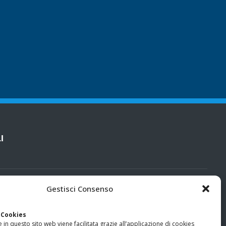
I
cy
Gestisci Consenso
categorie particolari di dati personali e dati giudiziari
 Cookies
 in questo sito web viene facilitata grazie all’applicazione di cookies