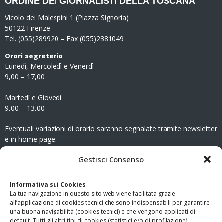
ORDINE DEI GIORNALISTI DELLA TOSCANA
Vicolo dei Malespini 1 (Piazza Signoria)
50122 Firenze
Tel. (055)289920 – Fax (055)2381049
Orari segreteria
Lunedì, Mercoledì e Venerdì
9,00 – 17,00
Martedì e Giovedì
9,00 – 13,00
Eventuali variazioni di orario saranno segnalate tramite newsletter
e in home page.
CONTATTI
Gestisci Consenso
Clicca qui
per accedere all’area contatti del sito.
Informativa sui Cookies
La tua navigazione in questo sito web viene facilitata grazie
www.odg.toscana.it – testata registrata presso il Tribunale di
all’applicazione di cookies tecnici che sono indispensabili per garantire
Firenze al nr. 5208 dell’ 08.10.2002. Direttore responsabile:
una buona navigabilità (cookies tecnici) e che vengono applicati di
Giampaolo Marchini – C.F. 80005790482
default. Tutti gli altri tipi di cookies (statistici e/o di profilazione)