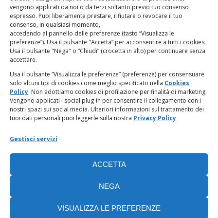
vengono applicati da noi o da terzi soltanto previo tuo consenso
espresso. Puoi liberamente prestare, rifiutare o revocare il tuo
LINK UTILI
consenso, in qualsiasi momento,
accedendo al pannello delle preferenze (tasto “Visualizza le
PagoPA
preferenze”). Usa il pulsante "Accetta” per acconsentire a tutti i cookies.
Usa il pulsante "Nega" o “Chiudi” (crocetta in alto) per continuare senza
accettare.
Privacy Policy
Usa il pulsante “Visualizza le preferenze” (preferenze) per consensuare
solo alcuni tipi di cookies come meglio specificato nella
Cookies
Regolamento categorie particolari di dati personali e dati
Policy
Non adottiamo cookies di profilazione per finalità di marketing.
giudiziari
Vengono applicati i social plug-in per consentire il collegamento con i
nostri spazi sui social media. Ulteriori informazioni sul trattamento dei
tuoi dati personali puoi leggerle sulla nostra
Privacy Policy
Amministrazione Trasparente
Gestisci servizi
Piattaforma Whistleblowing
ACCETTA
Cookie Policy (UE)
NEGA
VISUALIZZA LE PREFERENZE