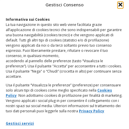
CONTATTI
Gestisci Consenso
Clicca qui
per accedere all’area contatti del sito.
Informativa sui Cookies
La tua navigazione in questo sito web viene facilitata grazie
www.odg.toscana.it – testata registrata presso il Tribunale di
all’applicazione di cookies tecnici che sono indispensabili per garantire
Firenze al nr. 5208 dell’ 08.10.2002. Direttore responsabile:
una buona navigabilità (cookies tecnici) e che vengono applicati di
Giampaolo Marchini – C.F. 80005790482
default. Tutti gli altri tipi di cookies (statistici e/o di profilazione)
vengono applicati da noi o da terzi soltanto previo tuo consenso
espresso. Puoi liberamente prestare, rifiutare o revocare il tuo
LINK UTILI
consenso, in qualsiasi momento,
accedendo al pannello delle preferenze (tasto “Visualizza le
PagoPA
preferenze”). Usa il pulsante "Accetta” per acconsentire a tutti i cookies.
Usa il pulsante "Nega" o “Chiudi” (crocetta in alto) per continuare senza
accettare.
Privacy Policy
Usa il pulsante “Visualizza le preferenze” (preferenze) per consensuare
solo alcuni tipi di cookies come meglio specificato nella
Cookies
Regolamento categorie particolari di dati personali e dati
Policy
Non adottiamo cookies di profilazione per finalità di marketing.
giudiziari
Vengono applicati i social plug-in per consentire il collegamento con i
nostri spazi sui social media. Ulteriori informazioni sul trattamento dei
tuoi dati personali puoi leggerle sulla nostra
Privacy Policy
Amministrazione Trasparente
Gestisci servizi