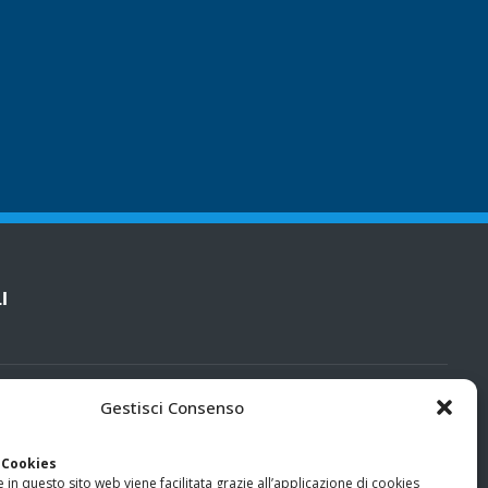
I
cy
Gestisci Consenso
categorie particolari di dati personali e dati giudiziari
 Cookies
 in questo sito web viene facilitata grazie all’applicazione di cookies