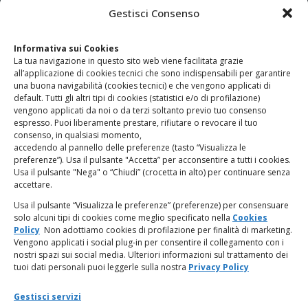
CONTATTI
Gestisci Consenso
Clicca qui
per accedere all’area contatti del sito.
Informativa sui Cookies
La tua navigazione in questo sito web viene facilitata grazie
www.odg.toscana.it – testata registrata presso il Tribunale di
all’applicazione di cookies tecnici che sono indispensabili per garantire
Firenze al nr. 5208 dell’ 08.10.2002. Direttore responsabile:
una buona navigabilità (cookies tecnici) e che vengono applicati di
Giampaolo Marchini – C.F. 80005790482
default. Tutti gli altri tipi di cookies (statistici e/o di profilazione)
vengono applicati da noi o da terzi soltanto previo tuo consenso
espresso. Puoi liberamente prestare, rifiutare o revocare il tuo
LINK UTILI
consenso, in qualsiasi momento,
accedendo al pannello delle preferenze (tasto “Visualizza le
PagoPA
preferenze”). Usa il pulsante "Accetta” per acconsentire a tutti i cookies.
Usa il pulsante "Nega" o “Chiudi” (crocetta in alto) per continuare senza
accettare.
Privacy Policy
Usa il pulsante “Visualizza le preferenze” (preferenze) per consensuare
solo alcuni tipi di cookies come meglio specificato nella
Cookies
Regolamento categorie particolari di dati personali e dati
Policy
Non adottiamo cookies di profilazione per finalità di marketing.
giudiziari
Vengono applicati i social plug-in per consentire il collegamento con i
nostri spazi sui social media. Ulteriori informazioni sul trattamento dei
tuoi dati personali puoi leggerle sulla nostra
Privacy Policy
Amministrazione Trasparente
Gestisci servizi