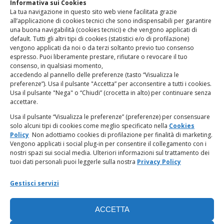
Informativa sui Cookies
La tua navigazione in questo sito web viene facilitata grazie
www.odg.toscana.it – testata registrata presso il Tribunale di
all’applicazione di cookies tecnici che sono indispensabili per garantire
Firenze al nr. 5208 dell’ 08.10.2002. Direttore responsabile:
una buona navigabilità (cookies tecnici) e che vengono applicati di
Giampaolo Marchini – C.F. 80005790482
default. Tutti gli altri tipi di cookies (statistici e/o di profilazione)
vengono applicati da noi o da terzi soltanto previo tuo consenso
espresso. Puoi liberamente prestare, rifiutare o revocare il tuo
LINK UTILI
consenso, in qualsiasi momento,
accedendo al pannello delle preferenze (tasto “Visualizza le
PagoPA
preferenze”). Usa il pulsante "Accetta” per acconsentire a tutti i cookies.
Usa il pulsante "Nega" o “Chiudi” (crocetta in alto) per continuare senza
accettare.
Privacy Policy
Usa il pulsante “Visualizza le preferenze” (preferenze) per consensuare
solo alcuni tipi di cookies come meglio specificato nella
Cookies
Regolamento categorie particolari di dati personali e dati
Policy
Non adottiamo cookies di profilazione per finalità di marketing.
giudiziari
Vengono applicati i social plug-in per consentire il collegamento con i
nostri spazi sui social media. Ulteriori informazioni sul trattamento dei
tuoi dati personali puoi leggerle sulla nostra
Privacy Policy
Amministrazione Trasparente
Gestisci servizi
Piattaforma Whistleblowing
ACCETTA
Cookie Policy (UE)