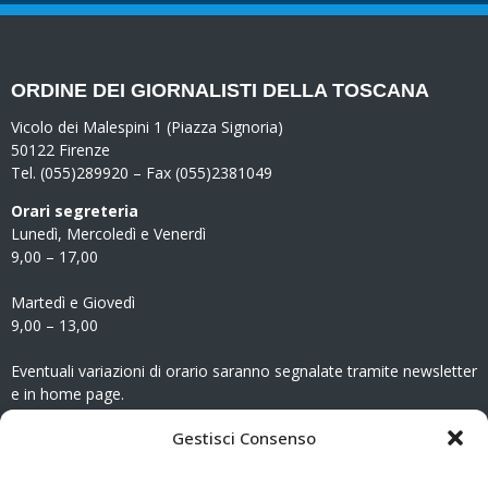
ORDINE DEI GIORNALISTI DELLA TOSCANA
Vicolo dei Malespini 1 (Piazza Signoria)
50122 Firenze
Tel. (055)289920 – Fax (055)2381049
Orari segreteria
Lunedì, Mercoledì e Venerdì
9,00 – 17,00
Martedì e Giovedì
9,00 – 13,00
Eventuali variazioni di orario saranno segnalate tramite newsletter
e in home page.
CONTATTI
Gestisci Consenso
Clicca qui
per accedere all’area contatti del sito.