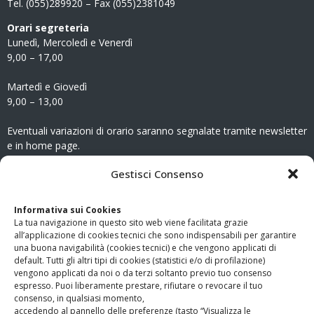
Tel. (055)289920 – Fax (055)2381049
Orari segreteria
Lunedì, Mercoledì e Venerdì
9,00 – 17,00
Martedì e Giovedì
9,00 – 13,00
Eventuali variazioni di orario saranno segnalate tramite newsletter
e in home page.
CONTATTI
Gestisci Consenso
Clicca qui
per accedere all’area contatti del sito.
Informativa sui Cookies
La tua navigazione in questo sito web viene facilitata grazie
www.odg.toscana.it – testata registrata presso il Tribunale di
all’applicazione di cookies tecnici che sono indispensabili per garantire
Firenze al nr. 5208 dell’ 08.10.2002. Direttore responsabile:
una buona navigabilità (cookies tecnici) e che vengono applicati di
Giampaolo Marchini – C.F. 80005790482
default. Tutti gli altri tipi di cookies (statistici e/o di profilazione)
vengono applicati da noi o da terzi soltanto previo tuo consenso
espresso. Puoi liberamente prestare, rifiutare o revocare il tuo
LINK UTILI
consenso, in qualsiasi momento,
accedendo al pannello delle preferenze (tasto “Visualizza le