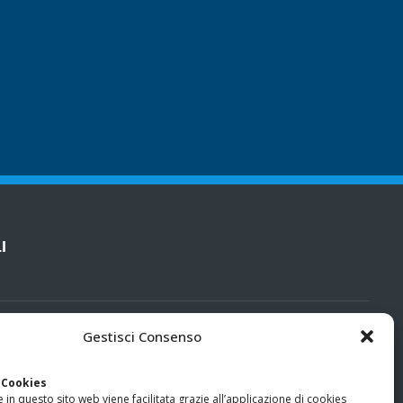
I
cy
Gestisci Consenso
categorie particolari di dati personali e dati giudiziari
 Cookies
 in questo sito web viene facilitata grazie all’applicazione di cookies