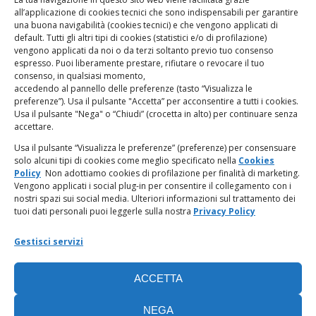
www.odg.toscana.it – testata registrata presso il Tribunale di
all’applicazione di cookies tecnici che sono indispensabili per garantire
Firenze al nr. 5208 dell’ 08.10.2002. Direttore responsabile:
una buona navigabilità (cookies tecnici) e che vengono applicati di
Giampaolo Marchini – C.F. 80005790482
default. Tutti gli altri tipi di cookies (statistici e/o di profilazione)
vengono applicati da noi o da terzi soltanto previo tuo consenso
espresso. Puoi liberamente prestare, rifiutare o revocare il tuo
LINK UTILI
consenso, in qualsiasi momento,
accedendo al pannello delle preferenze (tasto “Visualizza le
PagoPA
preferenze”). Usa il pulsante "Accetta” per acconsentire a tutti i cookies.
Usa il pulsante "Nega" o “Chiudi” (crocetta in alto) per continuare senza
accettare.
Privacy Policy
Usa il pulsante “Visualizza le preferenze” (preferenze) per consensuare
solo alcuni tipi di cookies come meglio specificato nella
Cookies
Regolamento categorie particolari di dati personali e dati
Policy
Non adottiamo cookies di profilazione per finalità di marketing.
giudiziari
Vengono applicati i social plug-in per consentire il collegamento con i
nostri spazi sui social media. Ulteriori informazioni sul trattamento dei
tuoi dati personali puoi leggerle sulla nostra
Privacy Policy
Amministrazione Trasparente
Gestisci servizi
Piattaforma Whistleblowing
ACCETTA
Cookie Policy (UE)
NEGA