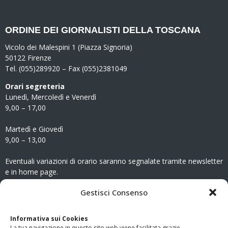
ORDINE DEI GIORNALISTI DELLA TOSCANA
Vicolo dei Malespini 1 (Piazza Signoria)
50122 Firenze
Tel. (055)289920 – Fax (055)2381049
Orari segreteria
Lunedì, Mercoledì e Venerdì
9,00 – 17,00
Martedì e Giovedì
9,00 – 13,00
Eventuali variazioni di orario saranno segnalate tramite newsletter
e in home page.
CONTATTI
Gestisci Consenso
Clicca qui
per accedere all’area contatti del sito.
Informativa sui Cookies
La tua navigazione in questo sito web viene facilitata grazie