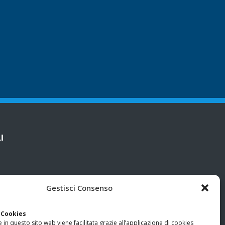
I
cy
Gestisci Consenso
categorie particolari di dati personali e dati giudiziari
 Cookies
 in questo sito web viene facilitata grazie all’applicazione di cookies