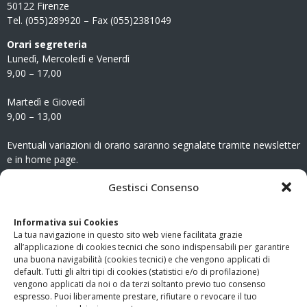
50122 Firenze
Tel. (055)289920 – Fax (055)2381049
Orari segreteria
Lunedì, Mercoledì e Venerdì
9,00 – 17,00
Martedì e Giovedì
9,00 – 13,00
Eventuali variazioni di orario saranno segnalate tramite newsletter
e in home page.
CONTATTI
Gestisci Consenso
Clicca qui
per accedere all’area contatti del sito.
Informativa sui Cookies
La tua navigazione in questo sito web viene facilitata grazie
www.odg.toscana.it – testata registrata presso il Tribunale di
all’applicazione di cookies tecnici che sono indispensabili per garantire
Firenze al nr. 5208 dell’ 08.10.2002. Direttore responsabile:
una buona navigabilità (cookies tecnici) e che vengono applicati di
Giampaolo Marchini – C.F. 80005790482
default. Tutti gli altri tipi di cookies (statistici e/o di profilazione)
vengono applicati da noi o da terzi soltanto previo tuo consenso
espresso. Puoi liberamente prestare, rifiutare o revocare il tuo
LINK UTILI