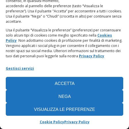
consenso, in qualsiasi momento,
accedendo al pannello delle preferenze (tasto “Visualizza le
PagoPA
preferenze”). Usa il pulsante "Accetta” per acconsentire a tutti i cookies.
Usa il pulsante "Nega" o “Chiudi” (crocetta in alto) per continuare senza
accettare.
Privacy Policy
Usa il pulsante “Visualizza le preferenze” (preferenze) per consensuare
solo alcuni tipi di cookies come meglio specificato nella
Cookies
Regolamento categorie particolari di dati personali e dati
Policy
Non adottiamo cookies di profilazione per finalità di marketing.
giudiziari
Vengono applicati i social plug-in per consentire il collegamento con i
nostri spazi sui social media. Ulteriori informazioni sul trattamento dei
tuoi dati personali puoi leggerle sulla nostra
Privacy Policy
Amministrazione Trasparente
Gestisci servizi
Piattaforma Whistleblowing
ACCETTA
Cookie Policy (UE)
NEGA
VISUALIZZA LE PREFERENZE
Cookie Policy
Privacy Policy