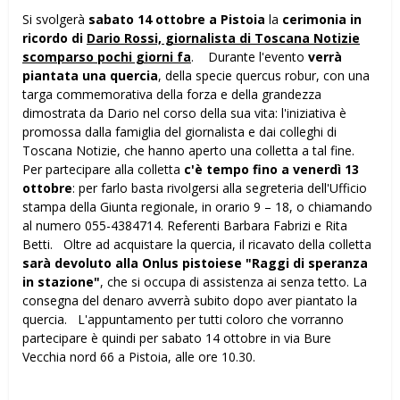
Si svolgerà
sabato 14 ottobre a Pistoia
la
cerimonia in
ricordo di
Dario Rossi,
giornalista di Toscana Notizie
scomparso pochi giorni fa
. Durante l'evento
verrà
piantata una quercia
, della specie quercus robur, con una
targa commemorativa della forza e della grandezza
dimostrata da Dario nel corso della sua vita: l'iniziativa è
promossa dalla famiglia del giornalista e dai colleghi di
Toscana Notizie, che hanno aperto una colletta a tal fine.
Per partecipare alla colletta
c'è tempo fino a venerdì 13
ottobre
: per farlo basta rivolgersi alla segreteria dell'Ufficio
stampa della Giunta regionale, in orario 9 – 18, o chiamando
al numero 055-4384714. Referenti Barbara Fabrizi e Rita
Betti. Oltre ad acquistare la quercia, il ricavato della colletta
sarà devoluto alla Onlus pistoiese "Raggi di speranza
in stazione"
, che si occupa di assistenza ai senza tetto. La
consegna del denaro avverrà subito dopo aver piantato la
quercia. L'appuntamento per tutti coloro che vorranno
partecipare è quindi per sabato 14 ottobre in via Bure
Vecchia nord 66 a Pistoia, alle ore 10.30.