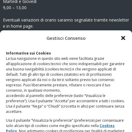
Martedì e Giovedì
9,00 – 13,00
Eventuali variazioni di orario saranno segnalate tramite newsletter
e in home page.
CONTATTI
Gestisci Consenso
Clicca qui
per accedere all’area contatti del sito.
Informativa sui Cookies
La tua navigazione in questo sito web viene facilitata grazie
www.odg.toscana.it – testata registrata presso il Tribunale di
all’applicazione di cookies tecnici che sono indispensabili per garantire
Firenze al nr. 5208 dell’ 08.10.2002. Direttore responsabile:
una buona navigabilità (cookies tecnici) e che vengono applicati di
Giampaolo Marchini – C.F. 80005790482
default. Tutti gli altri tipi di cookies (statistici e/o di profilazione)
vengono applicati da noi o da terzi soltanto previo tuo consenso
espresso. Puoi liberamente prestare, rifiutare o revocare il tuo
LINK UTILI
consenso, in qualsiasi momento,
accedendo al pannello delle preferenze (tasto “Visualizza le
PagoPA
preferenze”). Usa il pulsante "Accetta” per acconsentire a tutti i cookies.
Usa il pulsante "Nega" o “Chiudi” (crocetta in alto) per continuare senza
accettare.
Privacy Policy
Usa il pulsante “Visualizza le preferenze” (preferenze) per consensuare
solo alcuni tipi di cookies come meglio specificato nella
Cookies
Regolamento categorie particolari di dati personali e dati
Policy
Non adottiamo cookies di profilazione per finalità di marketing.