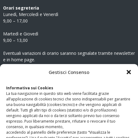
Orari segreteria
Lunedì, Mercoledì e Venerdì
9,00 – 17,00
Martedì e Giovedì
9,00 – 13,00
Eventuali variazioni di orario saranno segnalate tramite newsletter
e in home page.
CONTATTI
Gestisci Consenso
Clicca qui
per accedere all’area contatti del sito.
Informativa sui Cookies
La tua navigazione in questo sito web viene facilitata grazie
www.odg.toscana.it – testata registrata presso il Tribunale di
all’applicazione di cookies tecnici che sono indispensabili per garantire
Firenze al nr. 5208 dell’ 08.10.2002. Direttore responsabile:
una buona navigabilità (cookies tecnici) e che vengono applicati di
Giampaolo Marchini – C.F. 80005790482
default. Tutti gli altri tipi di cookies (statistici e/o di profilazione)
vengono applicati da noi o da terzi soltanto previo tuo consenso
espresso. Puoi liberamente prestare, rifiutare o revocare il tuo
LINK UTILI
consenso, in qualsiasi momento,
accedendo al pannello delle preferenze (tasto “Visualizza le
PagoPA
preferenze”). Usa il pulsante "Accetta” per acconsentire a tutti i cookies.