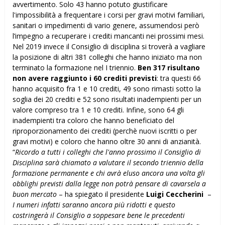
avvertimento. Solo 43 hanno potuto giustificare
l'impossibilità a frequentare i corsi per gravi motivi familiari,
sanitari o impedimenti di vario genere, assumendosi però
l’impegno a recuperare i crediti mancanti nei prossimi mesi.
Nel 2019 invece il Consiglio di disciplina si troverà a vagliare
la posizione di altri 381 colleghi che hanno iniziato ma non
terminato la formazione nel I triennio.
Ben 317 risultano
non avere raggiunto i 60 crediti previsti
: tra questi 66
hanno acquisito fra 1 e 10 crediti, 49 sono rimasti sotto la
soglia dei 20 crediti e 52 sono risultati inadempienti per un
valore compreso tra 1 e 10 crediti. Infine, sono 64 gli
inadempienti tra coloro che hanno beneficiato del
riproporzionamento dei crediti (perchè nuovi iscritti o per
gravi motivi) e coloro che hanno oltre 30 anni di anzianità.
“
Ricordo a tutti i colleghi che l'anno prossimo il Consiglio di
Disciplina sarà chiamato a valutare il secondo triennio della
formazione permanente e chi avrà eluso ancora una volta gli
obblighi previsti dalla legge non potrà pensare di cavarsela a
buon mercato
– ha spiegato il presidente
Luigi Ceccherini
–
I numeri infatti saranno ancora più ridotti e questo
costringerà il Consiglio a soppesare bene le precedenti