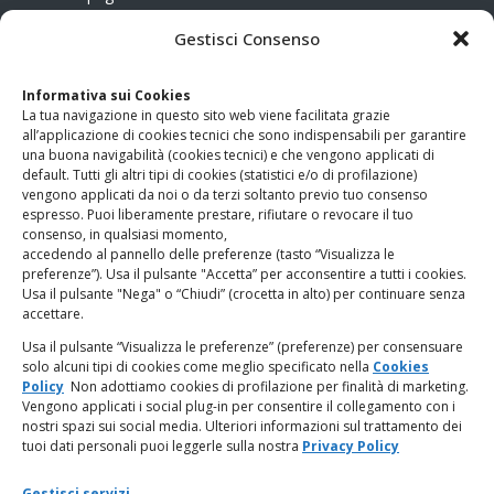
CONTATTI
Gestisci Consenso
Clicca qui
per accedere all’area contatti del sito.
Informativa sui Cookies
La tua navigazione in questo sito web viene facilitata grazie
www.odg.toscana.it – testata registrata presso il Tribunale di
all’applicazione di cookies tecnici che sono indispensabili per garantire
Firenze al nr. 5208 dell’ 08.10.2002. Direttore responsabile:
una buona navigabilità (cookies tecnici) e che vengono applicati di
Giampaolo Marchini – C.F. 80005790482
default. Tutti gli altri tipi di cookies (statistici e/o di profilazione)
vengono applicati da noi o da terzi soltanto previo tuo consenso
espresso. Puoi liberamente prestare, rifiutare o revocare il tuo
LINK UTILI
consenso, in qualsiasi momento,
accedendo al pannello delle preferenze (tasto “Visualizza le
PagoPA
preferenze”). Usa il pulsante "Accetta” per acconsentire a tutti i cookies.
Usa il pulsante "Nega" o “Chiudi” (crocetta in alto) per continuare senza
accettare.
Privacy Policy
Usa il pulsante “Visualizza le preferenze” (preferenze) per consensuare
solo alcuni tipi di cookies come meglio specificato nella
Cookies
Regolamento categorie particolari di dati personali e dati
Policy
Non adottiamo cookies di profilazione per finalità di marketing.
giudiziari
Vengono applicati i social plug-in per consentire il collegamento con i
nostri spazi sui social media. Ulteriori informazioni sul trattamento dei
tuoi dati personali puoi leggerle sulla nostra
Privacy Policy
Amministrazione Trasparente
Gestisci servizi