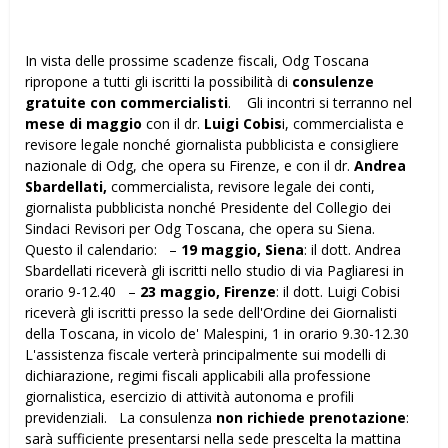
In vista delle prossime scadenze fiscali, Odg Toscana
ripropone a tutti gli iscritti la possibilità di
consulenze
gratuite con commercialisti
. Gli incontri si terranno nel
mese di maggio
con il dr.
Luigi Cobis
i, commercialista e
revisore legale nonché giornalista pubblicista e consigliere
nazionale di Odg, che opera su Firenze, e con il dr.
Andrea
Sbardellati,
commercialista, revisore legale dei conti,
giornalista pubblicista nonché Presidente del Collegio dei
Sindaci Revisori per Odg Toscana, che opera su Siena.
Questo il calendario: –
19 maggio, Siena
: il dott. Andrea
Sbardellati riceverà gli iscritti nello studio di via Pagliaresi in
orario 9-12.40 –
23 maggio, Firenze
: il dott. Luigi Cobisi
riceverà gli iscritti presso la sede dell'Ordine dei Giornalisti
della Toscana, in vicolo de' Malespini, 1 in orario 9.30-12.30
L'assistenza fiscale verterà principalmente sui modelli di
dichiarazione, regimi fiscali applicabili alla professione
giornalistica, esercizio di attività autonoma e profili
previdenziali. La consulenza
non richiede prenotazione
:
sarà sufficiente presentarsi nella sede prescelta la mattina