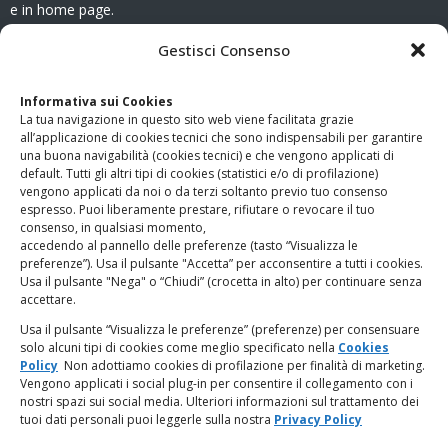
e in home page.
CONTATTI
Gestisci Consenso
Clicca qui
per accedere all’area contatti del sito.
Informativa sui Cookies
La tua navigazione in questo sito web viene facilitata grazie
www.odg.toscana.it – testata registrata presso il Tribunale di
all’applicazione di cookies tecnici che sono indispensabili per garantire
Firenze al nr. 5208 dell’ 08.10.2002. Direttore responsabile:
una buona navigabilità (cookies tecnici) e che vengono applicati di
Giampaolo Marchini – C.F. 80005790482
default. Tutti gli altri tipi di cookies (statistici e/o di profilazione)
vengono applicati da noi o da terzi soltanto previo tuo consenso
espresso. Puoi liberamente prestare, rifiutare o revocare il tuo
LINK UTILI
consenso, in qualsiasi momento,
accedendo al pannello delle preferenze (tasto “Visualizza le
PagoPA
preferenze”). Usa il pulsante "Accetta” per acconsentire a tutti i cookies.
Usa il pulsante "Nega" o “Chiudi” (crocetta in alto) per continuare senza
accettare.
Privacy Policy
Usa il pulsante “Visualizza le preferenze” (preferenze) per consensuare
solo alcuni tipi di cookies come meglio specificato nella
Cookies
Regolamento categorie particolari di dati personali e dati
Policy
Non adottiamo cookies di profilazione per finalità di marketing.
giudiziari
Vengono applicati i social plug-in per consentire il collegamento con i
nostri spazi sui social media. Ulteriori informazioni sul trattamento dei
tuoi dati personali puoi leggerle sulla nostra
Privacy Policy
Amministrazione Trasparente