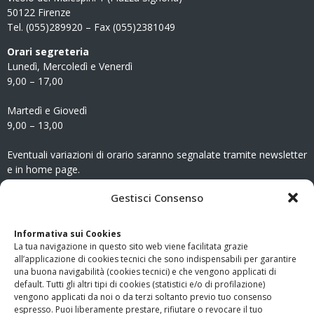
50122 Firenze
Tel. (055)289920 – Fax (055)2381049
Orari segreteria
Lunedì, Mercoledì e Venerdì
9,00 – 17,00
Martedì e Giovedì
9,00 – 13,00
Eventuali variazioni di orario saranno segnalate tramite newsletter
e in home page.
CONTATTI
Gestisci Consenso
Clicca qui
per accedere all’area contatti del sito.
Informativa sui Cookies
La tua navigazione in questo sito web viene facilitata grazie
www.odg.toscana.it – testata registrata presso il Tribunale di
all’applicazione di cookies tecnici che sono indispensabili per garantire
Firenze al nr. 5208 dell’ 08.10.2002. Direttore responsabile:
una buona navigabilità (cookies tecnici) e che vengono applicati di
Giampaolo Marchini – C.F. 80005790482
default. Tutti gli altri tipi di cookies (statistici e/o di profilazione)
vengono applicati da noi o da terzi soltanto previo tuo consenso
espresso. Puoi liberamente prestare, rifiutare o revocare il tuo