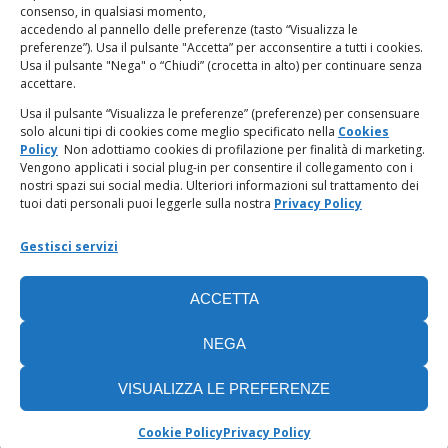
LINK UTILI
consenso, in qualsiasi momento,
accedendo al pannello delle preferenze (tasto “Visualizza le
PagoPA
preferenze”). Usa il pulsante "Accetta” per acconsentire a tutti i cookies.
Usa il pulsante "Nega" o “Chiudi” (crocetta in alto) per continuare senza
accettare.
Privacy Policy
Usa il pulsante “Visualizza le preferenze” (preferenze) per consensuare
solo alcuni tipi di cookies come meglio specificato nella
Cookies
Regolamento categorie particolari di dati personali e dati
Policy
Non adottiamo cookies di profilazione per finalità di marketing.
giudiziari
Vengono applicati i social plug-in per consentire il collegamento con i
nostri spazi sui social media. Ulteriori informazioni sul trattamento dei
tuoi dati personali puoi leggerle sulla nostra
Privacy Policy
Amministrazione Trasparente
Gestisci servizi
Piattaforma Whistleblowing
ACCETTA
Cookie Policy (UE)
NEGA
VISUALIZZA LE PREFERENZE
Cookie Policy
Privacy Policy