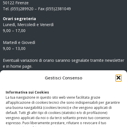
50122 Firenze
Tel. (055)289920 – Fax (055)2381049
Orari segreteria
Lunedì, Mercoledì e Venerdì
9,00 – 17,00
Martedì e Giovedì
9,00 – 13,00
Eventuali variazioni di orario saranno segnalate tramite newsletter
e in home page.
CONTATTI
Gestisci Consenso
Clicca qui
per accedere all’area contatti del sito.
Informativa sui Cookies
La tua navigazione in questo sito web viene facilitata grazie
www.odg.toscana.it – testata registrata presso il Tribunale di
all’applicazione di cookies tecnici che sono indispensabili per garantire
Firenze al nr. 5208 dell’ 08.10.2002. Direttore responsabile:
una buona navigabilità (cookies tecnici) e che vengono applicati di
Giampaolo Marchini – C.F. 80005790482
default. Tutti gli altri tipi di cookies (statistici e/o di profilazione)
vengono applicati da noi o da terzi soltanto previo tuo consenso
espresso. Puoi liberamente prestare, rifiutare o revocare il tuo
LINK UTILI