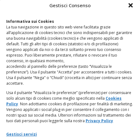
CONTATTI
Gestisci Consenso
Clicca qui
per accedere all’area contatti del sito.
Informativa sui Cookies
La tua navigazione in questo sito web viene facilitata grazie
www.odg.toscana.it – testata registrata presso il Tribunale di
all’applicazione di cookies tecnici che sono indispensabili per garantire
Firenze al nr. 5208 dell’ 08.10.2002. Direttore responsabile:
una buona navigabilità (cookies tecnici) e che vengono applicati di
Giampaolo Marchini – C.F. 80005790482
default. Tutti gli altri tipi di cookies (statistici e/o di profilazione)
vengono applicati da noi o da terzi soltanto previo tuo consenso
espresso. Puoi liberamente prestare, rifiutare o revocare il tuo
LINK UTILI
consenso, in qualsiasi momento,
accedendo al pannello delle preferenze (tasto “Visualizza le
PagoPA
preferenze”). Usa il pulsante "Accetta” per acconsentire a tutti i cookies.
Usa il pulsante "Nega" o “Chiudi” (crocetta in alto) per continuare senza
accettare.
Privacy Policy
Usa il pulsante “Visualizza le preferenze” (preferenze) per consensuare
solo alcuni tipi di cookies come meglio specificato nella
Cookies
Regolamento categorie particolari di dati personali e dati
Policy
Non adottiamo cookies di profilazione per finalità di marketing.
giudiziari
Vengono applicati i social plug-in per consentire il collegamento con i
nostri spazi sui social media. Ulteriori informazioni sul trattamento dei
tuoi dati personali puoi leggerle sulla nostra
Privacy Policy
Amministrazione Trasparente
Gestisci servizi