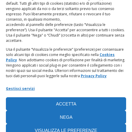
Giampaolo Marchini – C.F. 80005790482
default. Tutti gli altri tipi di cookies (statistici e/o di profilazione)
vengono applicati da noi o da terzi soltanto previo tuo consenso
espresso. Puoi liberamente prestare, rifiutare o revocare il tuo
LINK UTILI
consenso, in qualsiasi momento,
accedendo al pannello delle preferenze (tasto “Visualizza le
PagoPA
preferenze”). Usa il pulsante "Accetta” per acconsentire a tutti i cookies.
Usa il pulsante "Nega" o “Chiudi” (crocetta in alto) per continuare senza
accettare.
Privacy Policy
Usa il pulsante “Visualizza le preferenze” (preferenze) per consensuare
solo alcuni tipi di cookies come meglio specificato nella
Cookies
Regolamento categorie particolari di dati personali e dati
Policy
Non adottiamo cookies di profilazione per finalità di marketing.
giudiziari
Vengono applicati i social plug-in per consentire il collegamento con i
nostri spazi sui social media. Ulteriori informazioni sul trattamento dei
tuoi dati personali puoi leggerle sulla nostra
Privacy Policy
Amministrazione Trasparente
Gestisci servizi
Piattaforma Whistleblowing
ACCETTA
Cookie Policy (UE)
NEGA
VISUALIZZA LE PREFERENZE