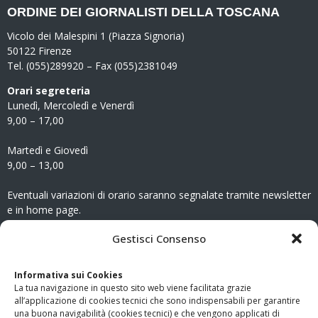
ORDINE DEI GIORNALISTI DELLA TOSCANA
Vicolo dei Malespini 1 (Piazza Signoria)
50122 Firenze
Tel. (055)289920 – Fax (055)2381049
Orari segreteria
Lunedì, Mercoledì e Venerdì
9,00 – 17,00
Martedì e Giovedì
9,00 – 13,00
Eventuali variazioni di orario saranno segnalate tramite newsletter
e in home page.
CONTATTI
Gestisci Consenso
Clicca qui
per accedere all’area contatti del sito.
Informativa sui Cookies
La tua navigazione in questo sito web viene facilitata grazie
www.odg.toscana.it – testata registrata presso il Tribunale di
all’applicazione di cookies tecnici che sono indispensabili per garantire
Firenze al nr. 5208 dell’ 08.10.2002. Direttore responsabile:
una buona navigabilità (cookies tecnici) e che vengono applicati di