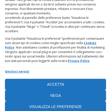
vengono applicati da noi o da terzi soltanto previo tuo consenso
espresso. Puoi liberamente prestare, rifiutare o revocare il tuo
LINK UTILI
consenso, in qualsiasi momento,
accedendo al pannello delle preferenze (tasto “Visualizza le
PagoPA
preferenze”). Usa il pulsante "Accetta” per acconsentire a tutti i cookies.
Usa il pulsante "Nega" o “Chiudi” (crocetta in alto) per continuare senza
accettare.
Privacy Policy
Usa il pulsante “Visualizza le preferenze” (preferenze) per consensuare
solo alcuni tipi di cookies come meglio specificato nella
Cookies
Regolamento categorie particolari di dati personali e dati
Policy
Non adottiamo cookies di profilazione per finalità di marketing.
giudiziari
Vengono applicati i social plug-in per consentire il collegamento con i
nostri spazi sui social media. Ulteriori informazioni sul trattamento dei
tuoi dati personali puoi leggerle sulla nostra
Privacy Policy
Amministrazione Trasparente
Gestisci servizi
Piattaforma Whistleblowing
ACCETTA
Cookie Policy (UE)
NEGA
VISUALIZZA LE PREFERENZE