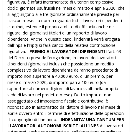
figurativa, è infatti incrementato di ulteriori complessive
dodici giornate usufruibili nei mesi di marzo e aprile 2020, che
si aggiungono alle tre giornate ordinariamente previste per
ciascun mese. La norma riguarda tutti i lavoratori dipendenti
e, quindi, estende il proprio ambito di efficacia anche nei
riguardi dei giornalisti titolari di un rapporto di lavoro
dipendente. Anche in questo caso, l’indennità verrà erogata
dall’Inps e l’Inpgi si farà carico della relativa contribuzione
figurativa.
PREMIO AI LAVORATORI DIPENDENTI
L’art. 63
del Decreto prevede l’erogazione, in favore dei lavoratori
dipendenti (giornalisti inclusi) che possiedono un reddito
complessivo da lavoro dipendente dell’anno precedente di
importo non superiore a 40.000 euro, di un premio, per il
mese di marzo 2020, di importo pari a 100 euro (da
rapportare al numero di giorni di lavoro svolti nella propria
sede di lavoro nel predetto mese). Detto importo, non
assoggettato ad imposizione fiscale e contributiva, è
riconosciuto in automatico dal datore di lavoro nel mese di
aprile ovvero entro il termine di effettuazione delle operazioni
di conguaglio di fine anno.
INDENNITA’ UNA TANTUM PER
I LAVORATORI AUTONOMI ISCRITTI ALL’INPS
Ai lavoratori
autonomi, anche con rapporto di collaborazione coordinata