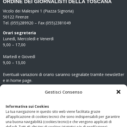
ORDINE DEI GIORNALISTI DELLA TOSCANA
Vicolo dei Malespini 1 (Piazza Signoria)
50122 Firenze
Tel. (055)289920 – Fax (055)2381049
Orari segreteria
Lunedì, Mercoledì e Venerdì
9,00 – 17,00
Martedì e Giovedì
9,00 – 13,00
Eventuali variazioni di orario saranno segnalate tramite newsletter
e in home page.
CONTATTI
Gestisci Consenso
Clicca qui
per accedere all’area contatti del sito.
Informativa sui Cookies
La tua navigazione in questo sito web viene facilitata grazie
www.odg.toscana.it – testata registrata presso il Tribunale di
all’applicazione di cookies tecnici che sono indispensabili per garantire
Firenze al nr. 5208 dell’ 08.10.2002. Direttore responsabile:
una buona navigabilità (cookies tecnici) e che vengono applicati di
Giampaolo Marchini – C.F. 80005790482
default. Tutti gli altri tipi di cookies (statistici e/o di profilazione)