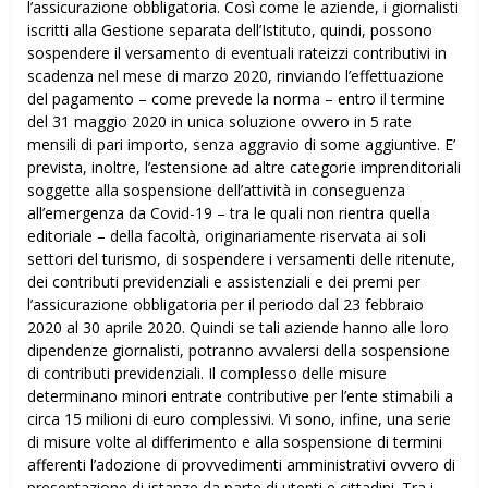
l’assicurazione obbligatoria. Così come le aziende, i giornalisti
iscritti alla Gestione separata dell’Istituto, quindi, possono
sospendere il versamento di eventuali rateizzi contributivi in
scadenza nel mese di marzo 2020, rinviando l’effettuazione
del pagamento – come prevede la norma – entro il termine
del 31 maggio 2020 in unica soluzione ovvero in 5 rate
mensili di pari importo, senza aggravio di some aggiuntive. E’
prevista, inoltre, l’estensione ad altre categorie imprenditoriali
soggette alla sospensione dell’attività in conseguenza
all’emergenza da Covid-19 – tra le quali non rientra quella
editoriale – della facoltà, originariamente riservata ai soli
settori del turismo, di sospendere i versamenti delle ritenute,
dei contributi previdenziali e assistenziali e dei premi per
l’assicurazione obbligatoria per il periodo dal 23 febbraio
2020 al 30 aprile 2020. Quindi se tali aziende hanno alle loro
dipendenze giornalisti, potranno avvalersi della sospensione
di contributi previdenziali. Il complesso delle misure
determinano minori entrate contributive per l’ente stimabili a
circa 15 milioni di euro complessivi. Vi sono, infine, una serie
di misure volte al differimento e alla sospensione di termini
afferenti l’adozione di provvedimenti amministrativi ovvero di
presentazione di istanze da parte di utenti e cittadini. Tra i