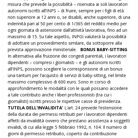
misura che prevede la possibilità – riservata ai soli lavoratori
autonomi iscritti all’INPS – di fruire, sempre per i figli di età
non superiore ai 12 anni o, se disabili, anche superiore, di una
indennità pari al 50 per cento di 1/365 del reddito medio per
ogni giornata di astensione dall’attività lavorativa, fino ad un
massimo di 15. Su tale aspetto, INPGI valuterà la possibilità
di adottare un provvedimento similare, da sottoporre alla
prevista approvazione ministeriale.
BONUS BABY-SITTING
In alternativa alla fruizione dei congedi parentali, i lavoratori
dipendenti – compresi i giornalisti – e gli autonomi iscritti
all’INPS, possono scegliere la corresponsione di un bonus
una-tantum per l’acquisto di servizi di baby-sitting, nel limite
massimo complessivo di 600 euro. Sono in corso di
approfondimento le modalità con le quali possano accedere
a tale contributo anche i liberi professionisti (tra cui i
giornalisti) iscritti presso le rispettive casse di previdenza.
TUTELA DELL’INVALIDITA’
L’art. 24 prevede l’estensione
della durata dei permessi retribuiti per i lavoratori dipendenti
affetti da invalidità ovvero che prestano assistenza a soggetti
invalidi, di cui alla legge 5 febbraio 1992, n. 104. Il numero di
giorni di permesso retribuito, coperto da contribuzione