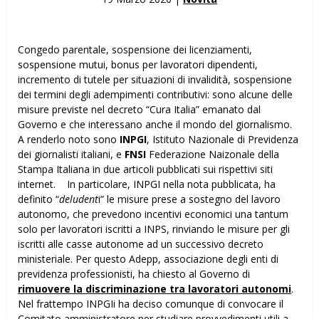
Congedo parentale, sospensione dei licenziamenti,
sospensione mutui, bonus per lavoratori dipendenti,
incremento di tutele per situazioni di invalidità, sospensione
dei termini degli adempimenti contributivi: sono alcune delle
misure previste nel decreto “Cura Italia” emanato dal
Governo e che interessano anche il mondo del giornalismo.
A renderlo noto sono
INPGI
, Istituto Nazionale di Previdenza
dei giornalisti italiani, e
FNSI
Federazione Naizonale della
Stampa Italiana in due articoli pubblicati sui rispettivi siti
internet. In particolare, INPGI nella nota pubblicata, ha
definito “
deludent
i” le misure prese a sostegno del lavoro
autonomo, che prevedono incentivi economici una tantum
solo per lavoratori iscritti a INPS, rinviando le misure per gli
iscritti alle casse autonome ad un successivo decreto
ministeriale. Per questo Adepp, associazione degli enti di
previdenza professionisti, ha chiesto al Governo di
rimuovere la discriminazione tra lavoratori autonomi
.
Nel frattempo INPGIi ha deciso comunque di convocare il
Comitato amministratore per studiare provvedimenti utili a