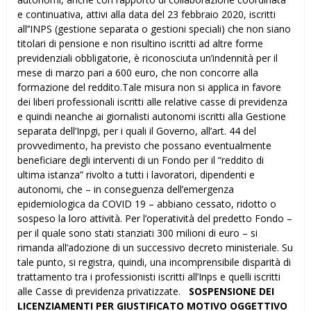
e continuativa, attivi alla data del 23 febbraio 2020, iscritti
all’’INPS (gestione separata o gestioni speciali) che non siano
titolari di pensione e non risultino iscritti ad altre forme
previdenziali obbligatorie, è riconosciuta un’indennità per il
mese di marzo pari a 600 euro, che non concorre alla
formazione del reddito.Tale misura non si applica in favore
dei liberi professionali iscritti alle relative casse di previdenza
e quindi neanche ai giornalisti autonomi iscritti alla Gestione
separata dell’Inpgi, per i quali il Governo, all’art. 44 del
provvedimento, ha previsto che possano eventualmente
beneficiare degli interventi di un Fondo per il “reddito di
ultima istanza” rivolto a tutti i lavoratori, dipendenti e
autonomi, che – in conseguenza dell’emergenza
epidemiologica da COVID 19 – abbiano cessato, ridotto o
sospeso la loro attività. Per l’operatività del predetto Fondo –
per il quale sono stati stanziati 300 milioni di euro – si
rimanda all’adozione di un successivo decreto ministeriale. Su
tale punto, si registra, quindi, una incomprensibile disparità di
trattamento tra i professionisti iscritti all’Inps e quelli iscritti
alle Casse di previdenza privatizzate.
SOSPENSIONE DEI
LICENZIAMENTI PER GIUSTIFICATO MOTIVO OGGETTIVO