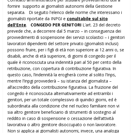
fornire supporto ai giornalisti autonomi della Gestione
separata. Di seguito l'elenco delle norme che interessano i
giornalisti riportate da INPGI e
conultabile sul sito
dell'Ente
.
CONGEDO PER GENITORI
L’art. 23 del decreto
prevede che, a decorrere dal 5 marzo – in conseguenza dei
provvedimenti di sospensione dei servizi scolastici – i genitori
lavoratori dipendenti del settore privato (giornalisti inclusi)
possono fruire, per i figli di età non superiore ai 12 anni o, se
disabili, anche di età superiore, di giorni di congedo per il
quale è riconosciuta una indennità pari al 50 per cento della
retribuzione, con copertura di contribuzione figurativa. In
questo caso, l’indennità la erogherà come al solito l’Inps,
mentre l’Inpgi provvederà – su istanza del giornalista –
all’accredito della contribuzione figurativa. La fruizione del
congedo è riconosciuta alternativamente ad entrambi i
genitori, per un totale complessivo di quindici giorni, ed è
subordinata alla condizione che nel nucleo familiare non vi
sia altro genitore beneficiario di strumenti di sostegno al
reddito in caso di sospensione o cessazione dell’attività
lavorativa o altro genitore disoccupato o non lavoratore.
Non si applica ai giornalisti autonomi, invece, una analoga