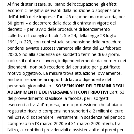
Al fine di sterilizzare, sul piano dell’occupazione, gli effetti
economici negativi derivanti dalla riduzione o sospensione
dell’attività delle imprese, l’art. 46 dispone una moratoria, per
60 giorni – a decorrere dalla data di entrata in vigore del
decreto – per l’avvio delle procedure di licenziamento
collettivo di cui agli articoli 4, 5 e 24, della legge 23 luglio
1991, n. 223, con contestuale sospensione delle procedure
pendenti avviate successivamente alla data del 23 febbraio
2020. Sino alla scadenza del suddetto termine di 60 giorni,
inoltre, il datore di lavoro, indipendentemente dal numero dei
dipendenti, non può recedere dal contratto per giustificato
motivo oggettivo. La misura trova attuazione, ovviamente,
anche in relazione ai rapporti di lavoro dipendente del
personale giornalistico.
SOSPENSIONE DEI TERMINI DEGLI
ADEMPIMENTI E DEI VERSAMENTI CONTRIBUTIVI
L’art. 63
del provvedimento stabilisce la facoltà, per i soggetti
esercenti attività d’impresa, arte o professione che abbiano
registrato ricavi o compensi non superiori a 2 milioni di euro
nel 2019, di sospendere i versamenti in scadenza nel periodo
compreso tra l’8 marzo 2020 e il 31 marzo 2020 riferiti, tra
l’altro, ai contributi previdenziali e assistenziali e ai premi per