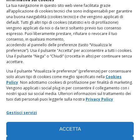
La tua navigazione in questo sito web viene facilitata grazie
www.odg.toscana.it – testata registrata presso il Tribunale di
all’applicazione di cookies tecnici che sono indispensabili per garantire
Firenze al nr. 5208 dell’ 08.10.2002. Direttore responsabile:
una buona navigabilità (cookies tecnici) e che vengono applicati di
Giampaolo Marchini – C.F. 80005790482
default. Tutti gli altri tipi di cookies (statistici e/o di profilazione)
vengono applicati da noi o da terzi soltanto previo tuo consenso
espresso. Puoi liberamente prestare, rifiutare o revocare il tuo
LINK UTILI
consenso, in qualsiasi momento,
accedendo al pannello delle preferenze (tasto “Visualizza le
PagoPA
preferenze”). Usa il pulsante "Accetta” per acconsentire a tutti i cookies.
Usa il pulsante "Nega" o “Chiudi” (crocetta in alto) per continuare senza
accettare.
Privacy Policy
Usa il pulsante “Visualizza le preferenze” (preferenze) per consensuare
solo alcuni tipi di cookies come meglio specificato nella
Cookies
Regolamento categorie particolari di dati personali e dati
Policy
Non adottiamo cookies di profilazione per finalità di marketing.
giudiziari
Vengono applicati i social plug-in per consentire il collegamento con i
nostri spazi sui social media. Ulteriori informazioni sul trattamento dei
tuoi dati personali puoi leggerle sulla nostra
Privacy Policy
Amministrazione Trasparente
Gestisci servizi
Piattaforma Whistleblowing
ACCETTA
Cookie Policy (UE)