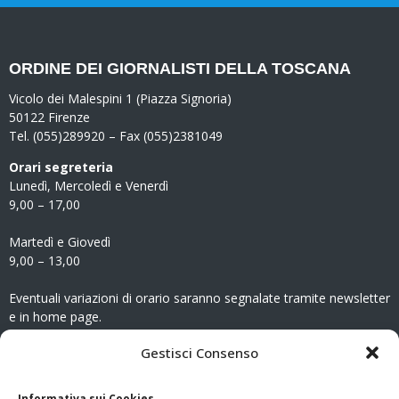
ORDINE DEI GIORNALISTI DELLA TOSCANA
Vicolo dei Malespini 1 (Piazza Signoria)
50122 Firenze
Tel. (055)289920 – Fax (055)2381049
Orari segreteria
Lunedì, Mercoledì e Venerdì
9,00 – 17,00
Martedì e Giovedì
9,00 – 13,00
Eventuali variazioni di orario saranno segnalate tramite newsletter
e in home page.
CONTATTI
Gestisci Consenso
Clicca qui
per accedere all’area contatti del sito.
Informativa sui Cookies