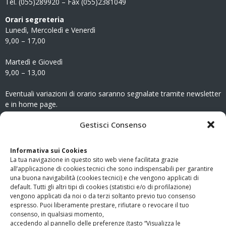
Tel. (055)289920 – Fax (055)2381049
Orari segreteria
Lunedì, Mercoledì e Venerdì
9,00 – 17,00
Martedì e Giovedì
9,00 – 13,00
Eventuali variazioni di orario saranno segnalate tramite newsletter
e in home page.
CONTATTI
Gestisci Consenso
Clicca qui
per accedere all’area contatti del sito.
Informativa sui Cookies
La tua navigazione in questo sito web viene facilitata grazie
www.odg.toscana.it – testata registrata presso il Tribunale di
all’applicazione di cookies tecnici che sono indispensabili per garantire
Firenze al nr. 5208 dell’ 08.10.2002. Direttore responsabile:
una buona navigabilità (cookies tecnici) e che vengono applicati di
Giampaolo Marchini – C.F. 80005790482
default. Tutti gli altri tipi di cookies (statistici e/o di profilazione)
vengono applicati da noi o da terzi soltanto previo tuo consenso
espresso. Puoi liberamente prestare, rifiutare o revocare il tuo
LINK UTILI
consenso, in qualsiasi momento,
accedendo al pannello delle preferenze (tasto “Visualizza le