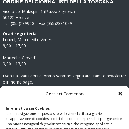
ORDINE DEI GIORNALISTI DELLA TOSCANA
Vicolo dei Malespini 1 (Piazza Signoria)
50122 Firenze
Tel. (055)289920 – Fax (055)2381049
Orari segreteria
Lunedì, Mercoledì e Venerdì
9,00 – 17,00
Martedì e Giovedì
9,00 – 13,00
Eventuali variazioni di orario saranno segnalate tramite newsletter
e in home page.
CONTATTI
Gestisci Consenso
Clicca qui
per accedere all’area contatti del sito.
Informativa sui Cookies
La tua navigazione in questo sito web viene facilitata grazie
www.odg.toscana.it – testata registrata presso il Tribunale di
all’applicazione di cookies tecnici che sono indispensabili per garantire
Firenze al nr. 5208 dell’ 08.10.2002. Direttore responsabile:
una buona navigabilità (cookies tecnici) e che vengono applicati di
Giampaolo Marchini – C.F. 80005790482