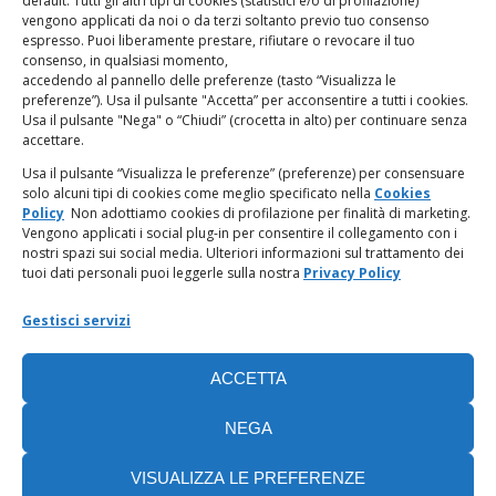
default. Tutti gli altri tipi di cookies (statistici e/o di profilazione)
vengono applicati da noi o da terzi soltanto previo tuo consenso
espresso. Puoi liberamente prestare, rifiutare o revocare il tuo
LINK UTILI
consenso, in qualsiasi momento,
accedendo al pannello delle preferenze (tasto “Visualizza le
PagoPA
preferenze”). Usa il pulsante "Accetta” per acconsentire a tutti i cookies.
Usa il pulsante "Nega" o “Chiudi” (crocetta in alto) per continuare senza
accettare.
Privacy Policy
Usa il pulsante “Visualizza le preferenze” (preferenze) per consensuare
solo alcuni tipi di cookies come meglio specificato nella
Cookies
Regolamento categorie particolari di dati personali e dati
Policy
Non adottiamo cookies di profilazione per finalità di marketing.
giudiziari
Vengono applicati i social plug-in per consentire il collegamento con i
nostri spazi sui social media. Ulteriori informazioni sul trattamento dei
tuoi dati personali puoi leggerle sulla nostra
Privacy Policy
Amministrazione Trasparente
Gestisci servizi
Piattaforma Whistleblowing
ACCETTA
Cookie Policy (UE)
NEGA
VISUALIZZA LE PREFERENZE