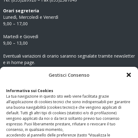
Orari segreteria
Lunedì, Mercoledì e Venerdì
9,00 – 17,00
Martedì e Giovedì
9,00 – 13,00
Eventuali variazioni di orario saranno segnalate tramite newsletter
e in home page.
CONTATTI
Gestisci Consenso
Clicca qui
per accedere all’area contatti del sito.
Informativa sui Cookies
La tua navigazione in questo sito web viene facilitata grazie
www.odg.toscana.it – testata registrata presso il Tribunale di
all’applicazione di cookies tecnici che sono indispensabili per garantire
Firenze al nr. 5208 dell’ 08.10.2002. Direttore responsabile:
una buona navigabilità (cookies tecnici) e che vengono applicati di
Giampaolo Marchini – C.F. 80005790482
default. Tutti gli altri tipi di cookies (statistici e/o di profilazione)
vengono applicati da noi o da terzi soltanto previo tuo consenso
espresso. Puoi liberamente prestare, rifiutare o revocare il tuo
LINK UTILI
consenso, in qualsiasi momento,
accedendo al pannello delle preferenze (tasto “Visualizza le