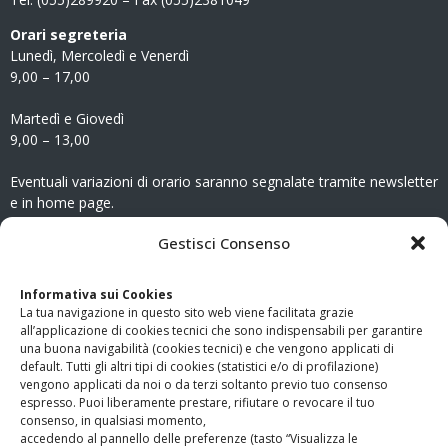
Orari segreteria
Lunedì, Mercoledì e Venerdì
9,00 – 17,00
Martedì e Giovedì
9,00 – 13,00
Eventuali variazioni di orario saranno segnalate tramite newsletter
e in home page.
CONTATTI
Gestisci Consenso
Clicca qui
per accedere all’area contatti del sito.
Informativa sui Cookies
La tua navigazione in questo sito web viene facilitata grazie
www.odg.toscana.it – testata registrata presso il Tribunale di
all’applicazione di cookies tecnici che sono indispensabili per garantire
Firenze al nr. 5208 dell’ 08.10.2002. Direttore responsabile:
una buona navigabilità (cookies tecnici) e che vengono applicati di
Giampaolo Marchini – C.F. 80005790482
default. Tutti gli altri tipi di cookies (statistici e/o di profilazione)
vengono applicati da noi o da terzi soltanto previo tuo consenso
espresso. Puoi liberamente prestare, rifiutare o revocare il tuo
LINK UTILI
consenso, in qualsiasi momento,
accedendo al pannello delle preferenze (tasto “Visualizza le