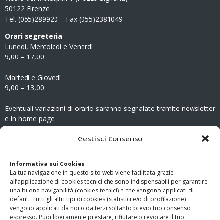
50122 Firenze
Tel. (055)289920 – Fax (055)2381049
Orari segreteria
Lunedì, Mercoledì e Venerdì
9,00 – 17,00
Martedì e Giovedì
9,00 – 13,00
Eventuali variazioni di orario saranno segnalate tramite newsletter
e in home page.
CONTATTI
Gestisci Consenso
Clicca qui
per accedere all’area contatti del sito.
Informativa sui Cookies
La tua navigazione in questo sito web viene facilitata grazie
www.odg.toscana.it – testata registrata presso il Tribunale di
all’applicazione di cookies tecnici che sono indispensabili per garantire
Firenze al nr. 5208 dell’ 08.10.2002. Direttore responsabile:
una buona navigabilità (cookies tecnici) e che vengono applicati di
Giampaolo Marchini – C.F. 80005790482
default. Tutti gli altri tipi di cookies (statistici e/o di profilazione)
vengono applicati da noi o da terzi soltanto previo tuo consenso
espresso. Puoi liberamente prestare, rifiutare o revocare il tuo