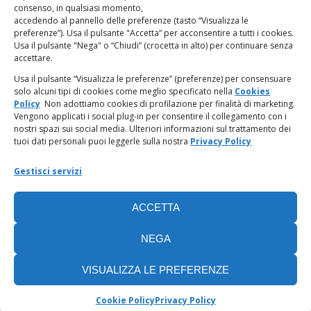
LINK UTILI
consenso, in qualsiasi momento,
accedendo al pannello delle preferenze (tasto “Visualizza le
PagoPA
preferenze”). Usa il pulsante "Accetta” per acconsentire a tutti i cookies.
Usa il pulsante "Nega" o “Chiudi” (crocetta in alto) per continuare senza
accettare.
Privacy Policy
Usa il pulsante “Visualizza le preferenze” (preferenze) per consensuare
solo alcuni tipi di cookies come meglio specificato nella
Cookies
Regolamento categorie particolari di dati personali e dati
Policy
Non adottiamo cookies di profilazione per finalità di marketing.
giudiziari
Vengono applicati i social plug-in per consentire il collegamento con i
nostri spazi sui social media. Ulteriori informazioni sul trattamento dei
tuoi dati personali puoi leggerle sulla nostra
Privacy Policy
Amministrazione Trasparente
Gestisci servizi
Piattaforma Whistleblowing
ACCETTA
Cookie Policy (UE)
NEGA
VISUALIZZA LE PREFERENZE
Cookie Policy
Privacy Policy