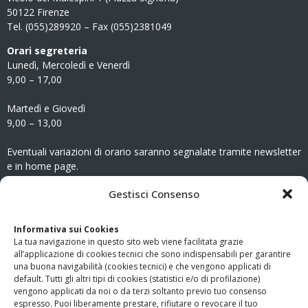
50122 Firenze
Tel. (055)289920 – Fax (055)2381049
Orari segreteria
Lunedì, Mercoledì e Venerdì
9,00 – 17,00
Martedì e Giovedì
9,00 – 13,00
Eventuali variazioni di orario saranno segnalate tramite newsletter
e in home page.
CONTATTI
Gestisci Consenso
Clicca qui
per accedere all’area contatti del sito.
Informativa sui Cookies
La tua navigazione in questo sito web viene facilitata grazie
www.odg.toscana.it – testata registrata presso il Tribunale di
all’applicazione di cookies tecnici che sono indispensabili per garantire
Firenze al nr. 5208 dell’ 08.10.2002. Direttore responsabile:
una buona navigabilità (cookies tecnici) e che vengono applicati di
Giampaolo Marchini – C.F. 80005790482
default. Tutti gli altri tipi di cookies (statistici e/o di profilazione)
vengono applicati da noi o da terzi soltanto previo tuo consenso
espresso. Puoi liberamente prestare, rifiutare o revocare il tuo