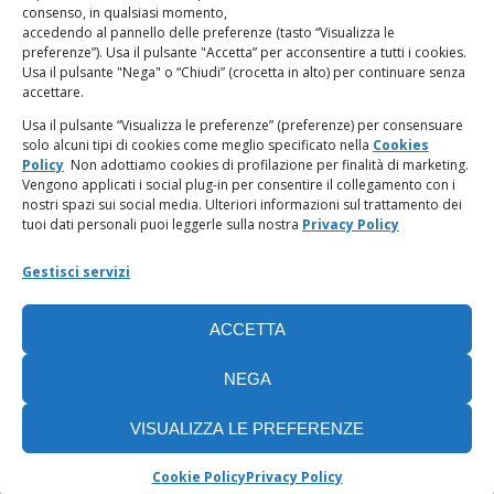
LINK UTILI
consenso, in qualsiasi momento,
accedendo al pannello delle preferenze (tasto “Visualizza le
PagoPA
preferenze”). Usa il pulsante "Accetta” per acconsentire a tutti i cookies.
Usa il pulsante "Nega" o “Chiudi” (crocetta in alto) per continuare senza
accettare.
Privacy Policy
Usa il pulsante “Visualizza le preferenze” (preferenze) per consensuare
solo alcuni tipi di cookies come meglio specificato nella
Cookies
Regolamento categorie particolari di dati personali e dati
Policy
Non adottiamo cookies di profilazione per finalità di marketing.
giudiziari
Vengono applicati i social plug-in per consentire il collegamento con i
nostri spazi sui social media. Ulteriori informazioni sul trattamento dei
tuoi dati personali puoi leggerle sulla nostra
Privacy Policy
Amministrazione Trasparente
Gestisci servizi
Piattaforma Whistleblowing
ACCETTA
Cookie Policy (UE)
NEGA
VISUALIZZA LE PREFERENZE
Cookie Policy
Privacy Policy