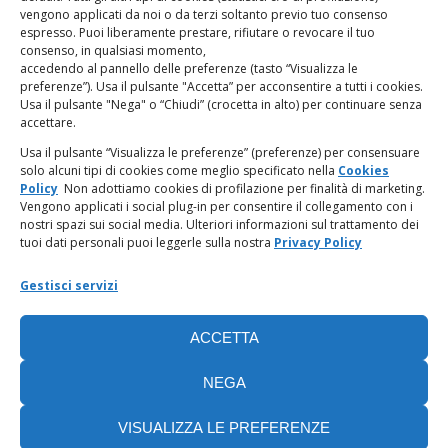
vengono applicati da noi o da terzi soltanto previo tuo consenso
espresso. Puoi liberamente prestare, rifiutare o revocare il tuo
LINK UTILI
consenso, in qualsiasi momento,
accedendo al pannello delle preferenze (tasto “Visualizza le
PagoPA
preferenze”). Usa il pulsante "Accetta” per acconsentire a tutti i cookies.
Usa il pulsante "Nega" o “Chiudi” (crocetta in alto) per continuare senza
accettare.
Privacy Policy
Usa il pulsante “Visualizza le preferenze” (preferenze) per consensuare
solo alcuni tipi di cookies come meglio specificato nella
Cookies
Regolamento categorie particolari di dati personali e dati
Policy
Non adottiamo cookies di profilazione per finalità di marketing.
giudiziari
Vengono applicati i social plug-in per consentire il collegamento con i
nostri spazi sui social media. Ulteriori informazioni sul trattamento dei
tuoi dati personali puoi leggerle sulla nostra
Privacy Policy
Amministrazione Trasparente
Gestisci servizi
Piattaforma Whistleblowing
ACCETTA
Cookie Policy (UE)
NEGA
VISUALIZZA LE PREFERENZE