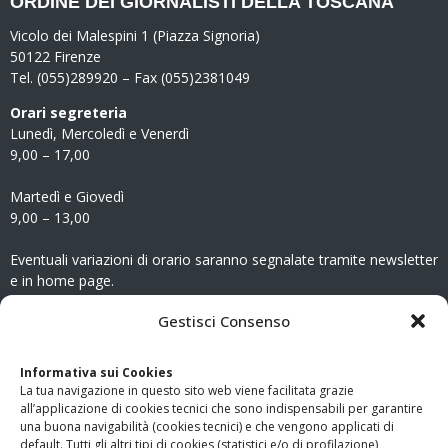
ORDINE DEI GIORNALISTI DELLA TOSCANA
Vicolo dei Malespini 1 (Piazza Signoria)
50122 Firenze
Tel. (055)289920 – Fax (055)2381049
Orari segreteria
Lunedì, Mercoledì e Venerdì
9,00 – 17,00
Martedì e Giovedì
9,00 – 13,00
Eventuali variazioni di orario saranno segnalate tramite newsletter
e in home page.
CONTATTI
Gestisci Consenso
Clicca qui
per accedere all’area contatti del sito.
Informativa sui Cookies
La tua navigazione in questo sito web viene facilitata grazie
www.odg.toscana.it – testata registrata presso il Tribunale di
all’applicazione di cookies tecnici che sono indispensabili per garantire
Firenze al nr. 5208 dell’ 08.10.2002. Direttore responsabile:
una buona navigabilità (cookies tecnici) e che vengono applicati di
Giampaolo Marchini – C.F. 80005790482
default. Tutti gli altri tipi di cookies (statistici e/o di profilazione)