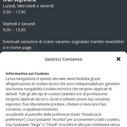
Lunedì, Mercoledì e Venerdì
9,00 – 17,00
Martedì e Giovedì
9,00 – 13,00
Eventuali variazioni di orario saranno segnalate tramite newsletter
e in home page.
CONTATTI
Gestisci Consenso
Clicca qui
per accedere all’area contatti del sito.
Informativa sui Cookies
La tua navigazione in questo sito web viene facilitata grazie
www.odg.toscana.it – testata registrata presso il Tribunale di
all’applicazione di cookies tecnici che sono indispensabili per garantire
Firenze al nr. 5208 dell’ 08.10.2002. Direttore responsabile:
una buona navigabilità (cookies tecnici) e che vengono applicati di
Giampaolo Marchini – C.F. 80005790482
default. Tutti gli altri tipi di cookies (statistici e/o di profilazione)
vengono applicati da noi o da terzi soltanto previo tuo consenso
espresso. Puoi liberamente prestare, rifiutare o revocare il tuo
LINK UTILI
consenso, in qualsiasi momento,
accedendo al pannello delle preferenze (tasto “Visualizza le
PagoPA
preferenze”). Usa il pulsante "Accetta” per acconsentire a tutti i cookies.
Usa il pulsante "Nega" o “Chiudi” (crocetta in alto) per continuare senza