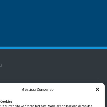
I
cy
Gestisci Consenso
categorie particolari di dati personali e dati giudiziari
 Cookies
 in questo sito web viene facilitata grazie all’applicazione di cookies