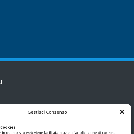
I
cy
Gestisci Consenso
categorie particolari di dati personali e dati giudiziari
 Cookies
 in questo sito web viene facilitata grazie all’applicazione di cookies