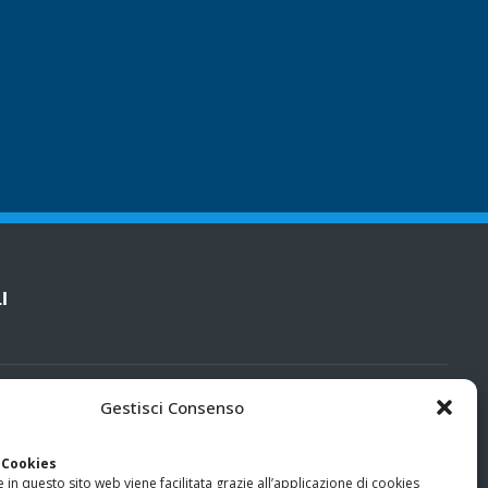
I
cy
Gestisci Consenso
categorie particolari di dati personali e dati giudiziari
 Cookies
 in questo sito web viene facilitata grazie all’applicazione di cookies