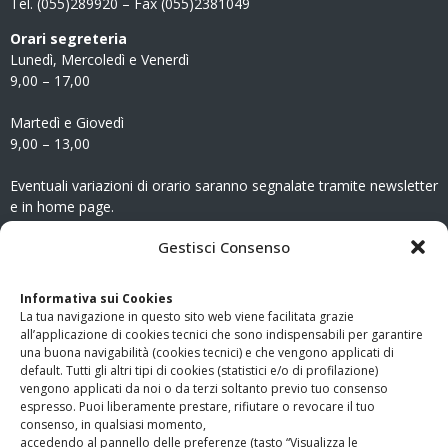
Tel. (055)289920 – Fax (055)2381049
Orari segreteria
Lunedì, Mercoledì e Venerdì
9,00 – 17,00
Martedì e Giovedì
9,00 – 13,00
Eventuali variazioni di orario saranno segnalate tramite newsletter
e in home page.
CONTATTI
Gestisci Consenso
Clicca qui
per accedere all’area contatti del sito.
Informativa sui Cookies
La tua navigazione in questo sito web viene facilitata grazie
www.odg.toscana.it – testata registrata presso il Tribunale di
all’applicazione di cookies tecnici che sono indispensabili per garantire
Firenze al nr. 5208 dell’ 08.10.2002. Direttore responsabile:
una buona navigabilità (cookies tecnici) e che vengono applicati di
Giampaolo Marchini – C.F. 80005790482
default. Tutti gli altri tipi di cookies (statistici e/o di profilazione)
vengono applicati da noi o da terzi soltanto previo tuo consenso
espresso. Puoi liberamente prestare, rifiutare o revocare il tuo
LINK UTILI
consenso, in qualsiasi momento,
accedendo al pannello delle preferenze (tasto “Visualizza le