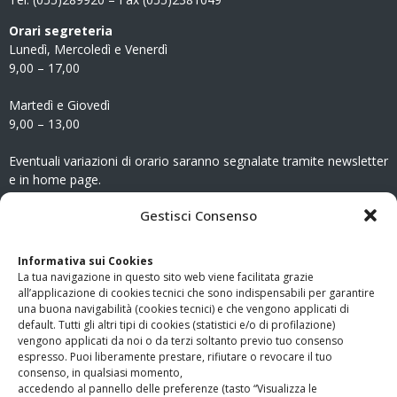
Orari segreteria
Lunedì, Mercoledì e Venerdì
9,00 – 17,00
Martedì e Giovedì
9,00 – 13,00
Eventuali variazioni di orario saranno segnalate tramite newsletter
e in home page.
CONTATTI
Gestisci Consenso
Clicca qui
per accedere all’area contatti del sito.
Informativa sui Cookies
La tua navigazione in questo sito web viene facilitata grazie
www.odg.toscana.it – testata registrata presso il Tribunale di
all’applicazione di cookies tecnici che sono indispensabili per garantire
Firenze al nr. 5208 dell’ 08.10.2002. Direttore responsabile:
una buona navigabilità (cookies tecnici) e che vengono applicati di
Giampaolo Marchini – C.F. 80005790482
default. Tutti gli altri tipi di cookies (statistici e/o di profilazione)
vengono applicati da noi o da terzi soltanto previo tuo consenso
espresso. Puoi liberamente prestare, rifiutare o revocare il tuo
LINK UTILI
consenso, in qualsiasi momento,
accedendo al pannello delle preferenze (tasto “Visualizza le