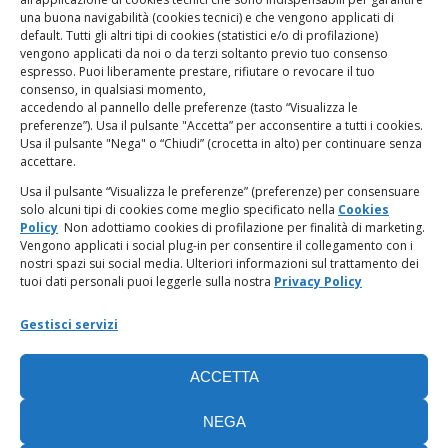
Firenze al nr. 5208 dell’ 08.10.2002. Direttore responsabile:
una buona navigabilità (cookies tecnici) e che vengono applicati di
Giampaolo Marchini – C.F. 80005790482
default. Tutti gli altri tipi di cookies (statistici e/o di profilazione)
vengono applicati da noi o da terzi soltanto previo tuo consenso
espresso. Puoi liberamente prestare, rifiutare o revocare il tuo
LINK UTILI
consenso, in qualsiasi momento,
accedendo al pannello delle preferenze (tasto “Visualizza le
PagoPA
preferenze”). Usa il pulsante "Accetta” per acconsentire a tutti i cookies.
Usa il pulsante "Nega" o “Chiudi” (crocetta in alto) per continuare senza
accettare.
Privacy Policy
Usa il pulsante “Visualizza le preferenze” (preferenze) per consensuare
solo alcuni tipi di cookies come meglio specificato nella
Cookies
Regolamento categorie particolari di dati personali e dati
Policy
Non adottiamo cookies di profilazione per finalità di marketing.
giudiziari
Vengono applicati i social plug-in per consentire il collegamento con i
nostri spazi sui social media. Ulteriori informazioni sul trattamento dei
tuoi dati personali puoi leggerle sulla nostra
Privacy Policy
Amministrazione Trasparente
Gestisci servizi
Piattaforma Whistleblowing
ACCETTA
Cookie Policy (UE)
NEGA