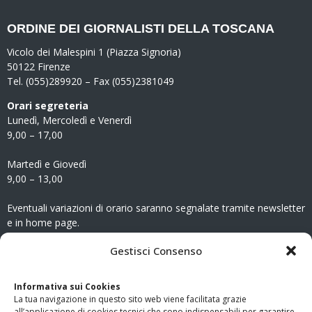
ORDINE DEI GIORNALISTI DELLA TOSCANA
Vicolo dei Malespini 1 (Piazza Signoria)
50122 Firenze
Tel. (055)289920 – Fax (055)2381049
Orari segreteria
Lunedì, Mercoledì e Venerdì
9,00 – 17,00
Martedì e Giovedì
9,00 – 13,00
Eventuali variazioni di orario saranno segnalate tramite newsletter
e in home page.
CONTATTI
Gestisci Consenso
Clicca qui
per accedere all’area contatti del sito.
Informativa sui Cookies
La tua navigazione in questo sito web viene facilitata grazie
www.odg.toscana.it – testata registrata presso il Tribunale di
all’applicazione di cookies tecnici che sono indispensabili per garantire